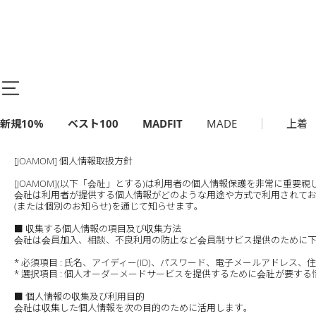
新規10%
ベスト100
MADFIT
MADE
上着
[JOAMOM] 個人情報取扱方針
[JOAMOM](以下「会社」とする)は利用者の個人情報保護を非常に重
会社は利用者が提供する個人情報がどのような用途や方式で利用されて
(または個別のお知らせ)を通じて知らせます。
■ 収集する個人情報の項目及び収集方法
会社は会員加入、相談、不良利用の防止など会員制サビス提供のために
* 必須項目 : 氏名、アイディー(ID)、パスワード、電子メールアドレス、住
* 選択項目 : 個人オーダーメードサービスを提供するために会社が要する
■ 個人情報の収集及び利用目的
会社は収集した個人情報を次の目的のために活用します。