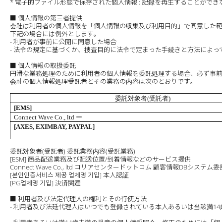
* 電子的ファイル形態で保存された個人情報 : 記録を再生することがで
■ 個人情報の第三者提供
会社は利用者の個人情報を「個人情報の収集及び利用目的」で同意した
下記の場合には例外とします。
- 利用者が事前に公開に同意した場合
- 法令の規定に基づくか、捜査目的に法令で定まった手続きと方法によっ
■ 個人情報の取扱委託
円滑な業務処理のために利用者の個人情報を委託処理する場合、必ず事前
会社の個人情報処理受託者とその業務の内容は次のとおりです。
委託
対象者
(
受託者
)
[
EMS
]
Connect Wave Co., ltd
ー
[AXES, EXIMBAY, PAYPAL
]
委託対象者(受託者) 委託業務内容(受託業務)
[ESM] 商品配送業務及び配送位置/到着情報などのサービス提供
Connect Wave Co., ltd コリアセンタードットコム 顧客情報DBシス
[본인인증서비스 제공 업체명 기입] 本人認証
[PG업체명 기입] 決済関連
■ 利用者及び法定代理人の権利とその行使方法
- 利用者及び法廷代理人はいつでも登録されている本人あるいは当該満1