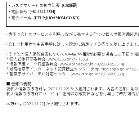
• カスタマサ
ー
ビス
担
当部署
:
[CS部署
]
•
電話番
号
:
[+82-1644-2234
]
•
電子
メ
ー
ル
:
[HELP@JOAMOM.CO.KR
]
- 貴下は会社のサービスを利用しながら発生する全ての個人情報保護関
- 会社は利用者の申告事項に対して速かに満足できる答えを差し上げます
- その他の個人情報侵害についての申告や相談が必要な場合には下記の
* 個人紛争調停委員会 (www.1336.or.kr / 1336)
* 情報保護マーク認証委員会 (www.eprivacy.or.kr / 02-580-0533~4)
* 最高検察庁インターネット犯罪捜査センター (http://icic.sppo.go.kr / 02-34
* 警察庁サイバーテロ対応センター (www.ctrc.go.kr / 02-392-0330)
■ 告知の義務
現個人情報取扱方針は [2021.11.22] から適用されます。内容の
個人情報取扱方針にバージョン番号及び改訂日などを付与して改訂可否
本方針は [2021.11.22] から施行されます。