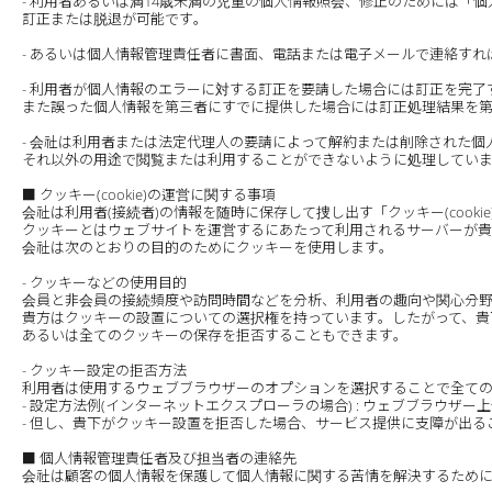
- 利用者あるいは満14歳未満の児童の個人情報照会、修正のためには「
訂正または脱退が可能です。
- あるいは個人情報管理責任者に書面、電話または電子メールで連絡すれ
- 利用者が個人情報のエラーに対する訂正を要請した場合には訂正を完
また誤った個人情報を第三者にすでに提供した場合には訂正処理結果を
- 会社は利用者または法定代理人の要請によって解約または削除された
それ以外の用途で閲覧または利用することができないように処理してい
■ クッキー(cookie)の運営に関する事項
会社は利用者(接続者)の情報を随時に保存して捜し出す「クッキー(cooki
クッキーとはウェブサイトを運営するにあたって利用されるサーバーが
会社は次のとおりの目的のためにクッキーを使用します。
- クッキーなどの使用目的
会員と非会員の接続頻度や訪問時間などを分析、利用者の趣向や関心分
貴方はクッキーの設置についての選択権を持っています。したがって、貴
あるいは全てのクッキーの保存を拒否することもできます。
- クッキー設定の拒否方法
利用者は使用するウェブブラウザーのオプションを選択することで全て
- 設定方法例(インターネットエクスプローラの場合) : ウェブブラウ
- 但し、貴下がクッキー設置を拒否した場合、サービス提供に支障が出る
■ 個人情報管理責任者及び担当者の連絡先
会社は顧客の個人情報を保護して個人情報に関する苦情を解決するため