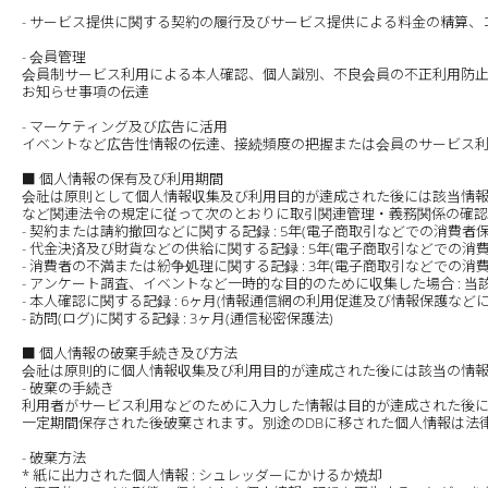
- サービス提供に関する契約の履行及びサービス提供による料金の精算
- 会員管理
会員制サービス利用による本人確認、個人識別、不良会員の不正利用防止
お知らせ事項の伝達
- マーケティング及び広告に活用
イベントなど広告性情報の伝達、接続頻度の把握または会員のサービス
■ 個人情報の保有及び利用期間
会社は原則として個人情報収集及び利用目的が達成された後には該当情
など関連法令の規定に従って次のとおりに取引関連管理・義務関係の確
- 契約または請約撤回などに関する記録 : 5年(電子商取引などでの消費者
- 代金決済及び財貨などの供給に関する記録 : 5年(電子商取引などでの消
- 消費者の不満または紛争処理に関する記録 : 3年(電子商取引などでの消
- アンケート調査、イベントなど一時的な目的のために収集した場合 : 
- 本人確認に関する記録 : 6ヶ月(情報通信網の利用促進及び情報保護など
- 訪問(ログ)に関する記録 : 3ヶ月(通信秘密保護法)
■ 個人情報の破棄手続き及び方法
会社は原則的に個人情報収集及び利用目的が達成された後には該当の情
- 破棄の手続き
利用者がサービス利用などのために入力した情報は目的が達成された後に別
一定期間保存された後破棄されます。別途のDBに移された個人情報は法
- 破棄方法
* 紙に出力された個人情報 : シュレッダーにかけるか焼却