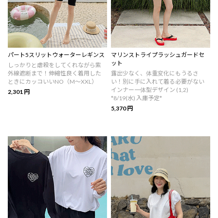
パート5スリットウォーターレギンス
マリンストライプラッシュガードセ
ット
しっかりと虐殺をしてくれながら紫
外線遮断まで！伸縮性良く着用した
露出少なく、体重変化にもうるさ
ときにカッコいいNO（M～XXL）
い！別に手に入れて着る必要がない
インナー一体型デザイン (1,2)
2,301 円
*8/19(水) 入庫予定*
5,370 円