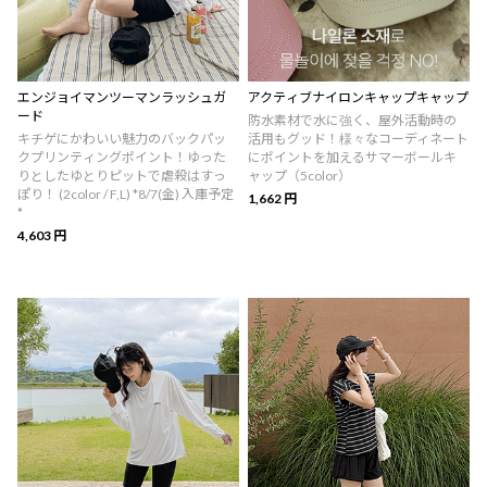
エンジョイマンツーマンラッシュガ
アクティブナイロンキャップキャップ
ード
防水素材で水に強く、屋外活動時の
キチゲにかわいい魅力のバックパッ
活用もグッド！様々なコーディネート
クプリンティングポイント！ゆった
にポイントを加えるサマーボールキ
りとしたゆとりピットで虐殺はすっ
ャップ（5color）
ぽり！ (2color / F,L) *8/7(金) 入庫予定
1,662 円
*
4,603 円