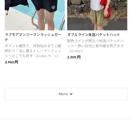
ラブモアマンツーマンラッシュガー
ダブルライン支店バケットハット
ド
配色ラインが際立つ支店バケットハ
ポイント確実で、体型悩みまで心配
ット～熱い日光と紫外線を防ぎます
終わり！楽に着るトレーナーフィッ
（2color）
ト〜どこでも好き（2color / F、L）
2,301 円
3,963 円
More