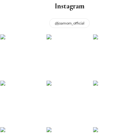
Instagram
@
joamom_official