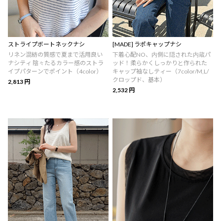
ストライプボートネックナシ
[MADE] ラポキャップナシ
リネン混紡の質感で夏まで活用良い
下着心配NO、内側に隠された内蔵パ
ナシティ 陰々たるカラー感のストラ
ッド！柔らかくしっかりと作られた
イプパターンでポイント（4color）
キャップ袖なしティー（7color/M,L/
クロップド、基本）
2,813 円
2,532 円