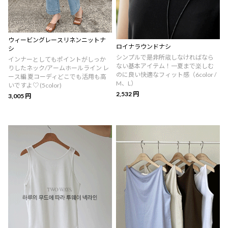
ウィービングレースリネンニットナ
ロイナラウンドナシ
シ
シンプルで是非所蔵しなければなら
インナーとしてもポイントがしっか
ない基本アイテム！一夏まで楽しむ
りしたネック/アームホールライン レ
のに良い快適なフィット感（6color /
ース編 夏コーディどこでも活用も高
M、L）
いですよ♡ (5color)
2,532 円
3,005 円