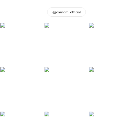
@
joamom_official