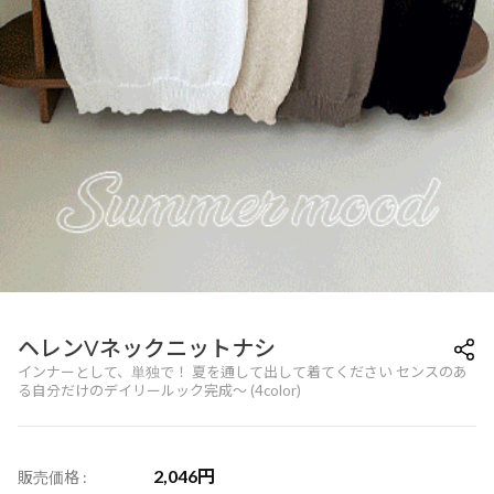
ヘレンVネックニットナシ
インナーとして、単独で！ 夏を通して出して着てください センスのあ
る自分だけのデイリールック完成～ (4color)
2,046
円
販売価格 :