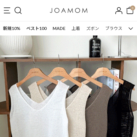
0
新規10%
ベスト100
MADE
上着
ズボン
ブラウス
ワン