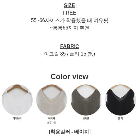
SIZE
FREE
55~66사이즈가 착용했을 때 여유핏
~통통66까지 추천
FABRIC
아크릴 85 / 폴리 15 (%)
Color view
[착용컬러 - 베이지]