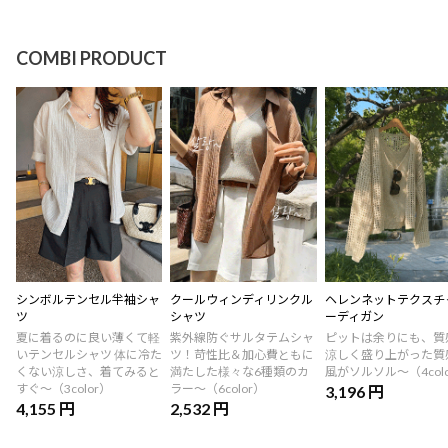
COMBI PRODUCT
シンボルテンセル半袖シャ
クールウィンディリンクル
ヘレンネットテクスチ
ツ
シャツ
ーディガン
夏に着るのに良い薄くて軽
紫外線防ぐサルタテムシャ
ピットは余りにも、質
いテンセルシャツ 体に冷た
ツ！苛性比＆加心費ともに
涼しく盛り上がった質
くない涼しさ、着てみると
満たした様々な6種類のカ
風がソルソル〜（4col
すぐ〜（3color）
ラー〜（6color）
3,196 円
4,155 円
2,532 円