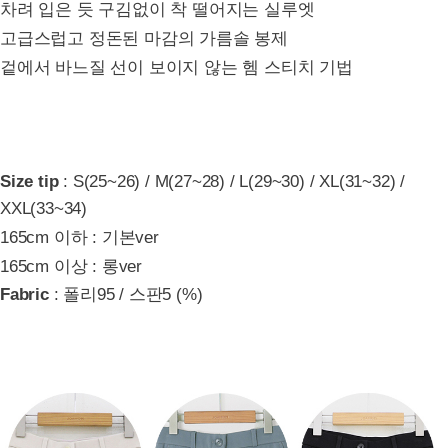
차려 입은 듯 구김없이 착 떨어지는 실루엣
고급스럽고 정돈된 마감의 가름솔 봉제
겉에서 바느질 선이 보이지 않는 헴 스티치 기법
Size tip
: S(25~26) / M(27~28) / L(29~30) / XL(31~32) /
XXL(33~34)
165cm 이하 : 기본ver
165cm 이상 : 롱ver
Fabric
: 폴리95 / 스판5 (%)