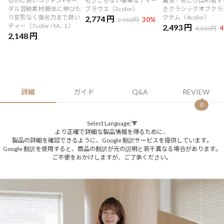
るのに良いコットン+モー
もぎこちない豪華なティー
魔法！花ごろは所蔵す
ダル混紡素材 簡単に伸びた
ブラウス（3color）
きクラシックオブクラ
り変形なく復元力まで良い
クテム（4color）
2,774 円
30
%
3,963円
ティー（7color / M、L）
2,493 円
4
4,603円
2,148 円
詳細
ガイド
Q&A
REVIEW
0
Select Language
▼
より正確で詳細な製品情報を得るために、
製品の詳細を確認できるように、Google 翻訳サービスを提供しています。
Google 翻訳を使用すると、商品の翻訳が元の説明と若干異なる場合があります。
ご不便をおかけしますが、ご了承ください。