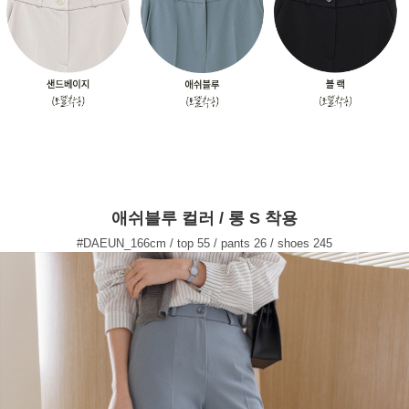
애쉬블루 컬러 / 롱 S 착용
#DAEUN_166cm / top 55 / pants 26 / shoes 245