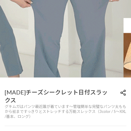
[MADE]チーズシークレット日付スラッ
クス
グキムガはパンツ最近誰が着ています〜管理簡単な完璧なパンツ太もも
から裾まですっきりとストレッチする万能スレックス（3color / S〜XXL
/基本、ロング）