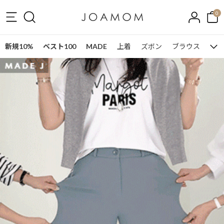
0
新規10%
ベスト100
MADE
上着
ズボン
ブラウス
ワン