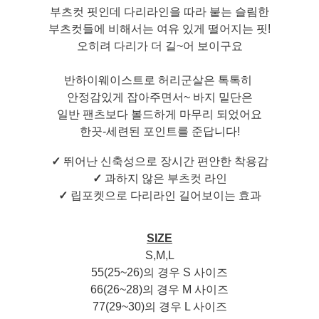
부츠컷 핏인데 다리라인을 따라 붙는 슬림한
부츠컷들에 비해서는 여유 있게 떨어지는 핏!
오히려 다리가 더 길~어 보이구요
반하이웨이스트로 허리군살은 톡톡히
안정감있게 잡아주면서~ 바지 밑단은
일반 팬츠보다 볼드하게 마무리 되었어요
한끗-세련된 포인트를 준답니다!
✓
뛰어난 신축성으로 장시간 편안한 착용감
✓
과하지 않은 부츠컷 라인
✓
립포켓으로 다리라인 길어보이는 효과
SIZE
S,M,L
55(25~26)의 경우 S 사이즈
66(26~28)의 경우 M 사이즈
77(29~30)의 경우 L 사이즈