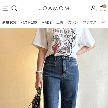
0
新規10%
ベスト100
MADE
上着
ズボン
ブラウス
ワン