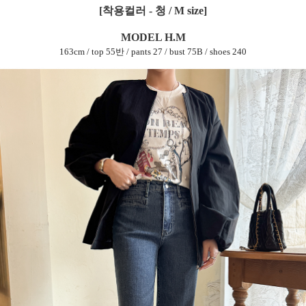
[착용컬러 - 청 / M size]
MODEL H.M
163cm / top 55반 / pants 27 / bust 75B / shoes 240