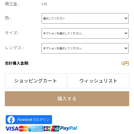
積立金 :
0 円
色 :
サイズ :
レングス :
0
円
合計購入金額:
ショッピングカート
ウィッシュリスト
購入する
Facebookでログイン