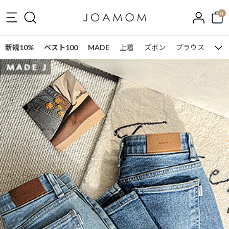
0
新規10%
ベスト100
MADE
上着
ズボン
ブラウス
ワン