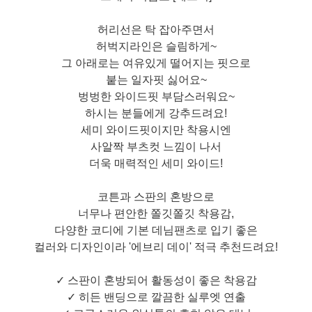
허리선은 탁 잡아주면서
허벅지라인은 슬림하게~
그 아래로는 여유있게 떨어지는 핏으로
붙는 일자핏 싫어요~
벙벙한 와이드핏 부담스러워요~
하시는 분들에게 강추드려요!
세미 와이드핏이지만 착용시엔
사알짝 부츠컷 느낌이 나서
더욱 매력적인 세미 와이드!
코튼과 스판의 혼방으로
너무나 편안한 쫄깃쫄깃 착용감,
다양한 코디에 기본 데님팬츠로 입기 좋은
컬러와 디자인이라 '에브리 데이' 적극 추천드려요!
✓ 스판이 혼방되어 활동성이 좋은 착용감
✓ 히든 밴딩으로 깔끔한 실루엣 연출