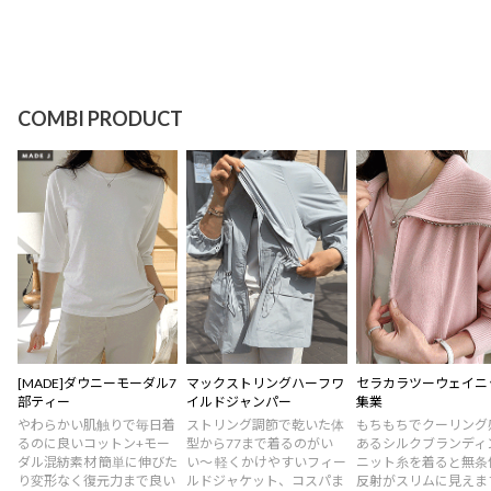
COMBI PRODUCT
[MADE]ダウニーモーダル7
マックストリングハーフワ
セラカラツーウェイニ
部ティー
イルドジャンパー
集業
やわらかい肌触りで毎日着
ストリング調節で乾いた体
もちもちでクーリング
るのに良いコットン+モー
型から77まで着るのがい
あるシルクブランディ
ダル混紡素材 簡単に伸びた
い〜 軽くかけやすいフィー
ニット糸を着ると無条
り変形なく復元力まで良い
ルドジャケット、コスパま
反射がスリムに見えま