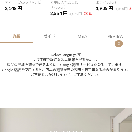
ティー（7color / M、L）
で手に入れました
よ！ (4color)
（4color）
2,148 円
1,905 円
5
3,810円
3,554 円
30
%
5,089円
詳細
ガイド
Q&A
REVIEW
0
Select Language
▼
より正確で詳細な製品情報を得るために、
製品の詳細を確認できるように、Google 翻訳サービスを提供しています。
Google 翻訳を使用すると、商品の翻訳が元の説明と若干異なる場合があります。
ご不便をおかけしますが、ご了承ください。