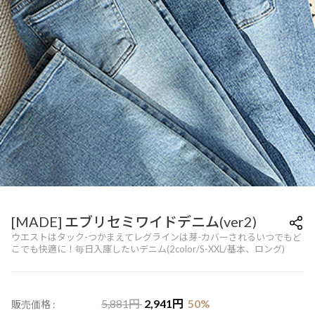
[MADE] エブリセミワイドデニム(ver2)
ウエストはタック-つかまえてレグラインは芽-カバーされるいつでもど
こでも快適に！毎日入庫したいデニム(2color/S-XXL/基本、ロング)
5,881
円
2,941
円
50
%
販売価格 :