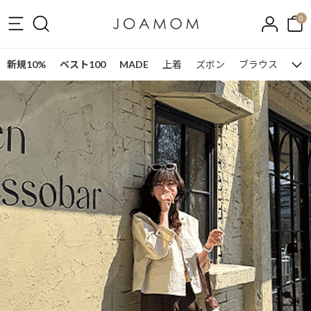
0
新規10%
ベスト100
MADE
上着
ズボン
ブラウス
ワン