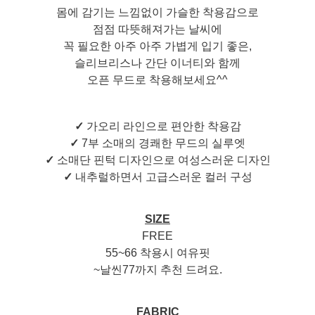
몸에 감기는 느낌없이 가슬한 착용감으로
점점 따뜻해져가는 날씨에
꼭 필요한 아주 아주 가볍게 입기 좋은,
슬리브리스나 간단 이너티와 함께
오픈 무드로 착용해보세요^^
✓
가오리 라인으로 편안한 착용감
✓
7부 소매의 경쾌한 무드의 실루엣
✓
소매단 핀턱 디자인으로 여성스러운 디자인
✓
내추럴하면서 고급스러운 컬러 구성
SIZE
FREE
55~66 착용시 여유핏
~날씬77까지 추천 드려요.
FABRIC