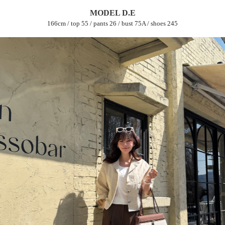
MODEL D.E
166cm / top 55 / pants 26 / bust 75A / shoes 245