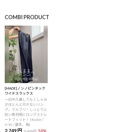
COMBI PRODUCT
[MADE]ノンノピンタック
ワイドスラックス
一日中入庫してもくしゃみ
がほとんど行かないリン
グ。クルフリ！しっとりと
軽い素材感にロングストレ
ートフィット！ (4color /
S~XL / 基本、長)
2,749 円
50
%
5,498円