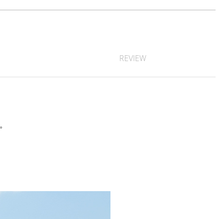
REVIEW
す。