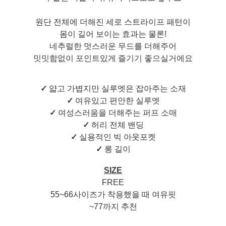
원단 전체에 더해진 세로 스트라이프 패턴이
몸이 길어 보이는 효과는 물론!
네추럴한 멋스러운 무드를 더해주어
밋밋함없이 포인트있게 즐기기 좋으실거에요
✓
얇고 가볍지만 실루엣은 잡아주는 소재
✓
여유있고 편안한 실루엣
✓
여성스러움을 더해주는 퍼프 소매
✓
허리 전체 밴딩
✓
실용적인 빅 아웃포켓
✓
롱 길이
SIZE
FREE
55~66사이즈가 착용했을 때 여유핏
~77까지 추천