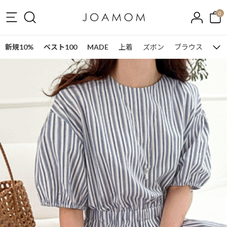
0
新規10%
ベスト100
MADE
上着
ズボン
ブラウス
ワン