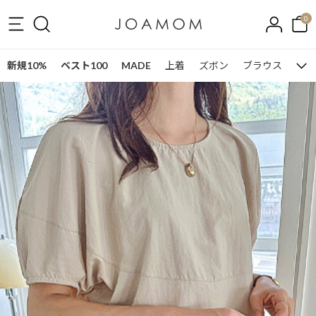
0
新規10%
ベスト100
MADE
上着
ズボン
ブラウス
ワン