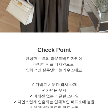
Check Point
단정한 무드의 라운드넥 디자인에
아방한 퍼프 디자인으로
입체적인 실루엣의 블라우스에요
✓
가볍고 시원한 와샤 소재
✓
가벼운 무게
✓
어깨선 없는 레글런 스타일
✓
자연스럽게 연출되는 입체적인 퍼프소매 볼륨
✓
페미닌한 무드의 퍼프 소매