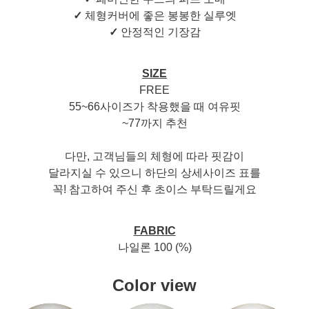
✓
체형커버에 좋은 봉봉한 실루엣
✓
안정적인 기장감
SIZE
FREE
55~66사이즈가 착용했을 때 여유핏
~77까지 추천
다만, 고객님들의 체형에 따라 핏감이
달라지실 수 있으니 하단의 상세사이즈 표를
꼭! 참고하여 주신 후 초이스 부탁드릴게요
FABRIC
나일론 100 (%)
Color view