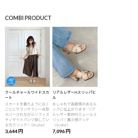
COMBI PRODUCT
クールチャールワイドスカ
リアルレザーHスリッパヒ
ート
ル
スカートを着たように歩く
おしゃれで高級感のあるル
ごとにサランサラン～体型
ックに仕上がります - リア
カバーされながらソフィス
ルレザー素材のミュールス
ティケイトパンツ探してい
リッパ！着火感グッド
る方クリック！ (3color)
（3color）
3,644 円
7,096 円