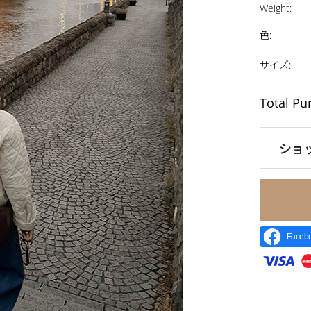
Weight
:
色
:
サイズ
:
Total Pu
ショ
Face