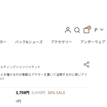
0
JP
ター
バック&シューズ
アクセサリー
アンダーウェア
キルティングシャツジャケット
イルを賭けるのが素敵なアウターを置いて活用するのに良いアイ
or）
3,759
円
5,370
円
30%
SALE
0円