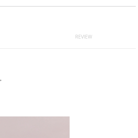
REVIEW
す。