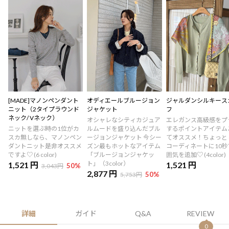
[MADE]マノンペンダント
オディエールブルージョン
ジャルダンシルキース
ニット（2タイプラウンド
ジャケット
フ
ネック/ Vネック）
オシャレなシティカジュア
エレガンス高級感をプ
ニットを選ぶ時の1位がカ
ルムードを盛り込んだブル
するポイントアイテム
スカ無しなら、マノンペン
ージョンジャケット 今シー
てオススメ！ちょっと
ダントニット是非オススメ
ズン最もホットなアイテム
コーディネートに10秒
ですよ♡ (6 color)
「ブルージョンジャケッ
囲気を追加♡ (4color)
ト」（3color）
1,521 円
1,521 円
50
%
3,043円
2,877 円
50
%
5,753円
詳細
ガイド
Q&A
REVIEW
0