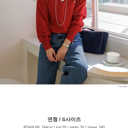
연청 / S사이즈
#DAHUIN_164cm / top 55 / pants 26 / shoes 240