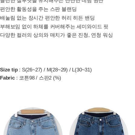
클린한 실루엣을 유지해주는 탄탄한 데님 원단
편안한 활동성을 주는 스판 블랜딩
배눌림 없는 장시간 편안한 허리 히든 밴딩
부해보임 없이 하체를 커버해주는 세미와이드 핏
다양한 컬러의 상의와 매치가 좋은 진청, 연청 워싱
Size tip
: S(26~27) / M(28~29) / L(30~31)
Fabric
: 코튼98 / 스판2 (%)