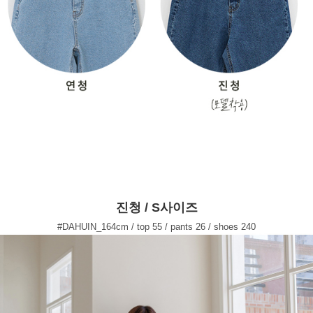
진청 / S사이즈
#DAHUIN_164cm / top 55 / pants 26 / shoes 240