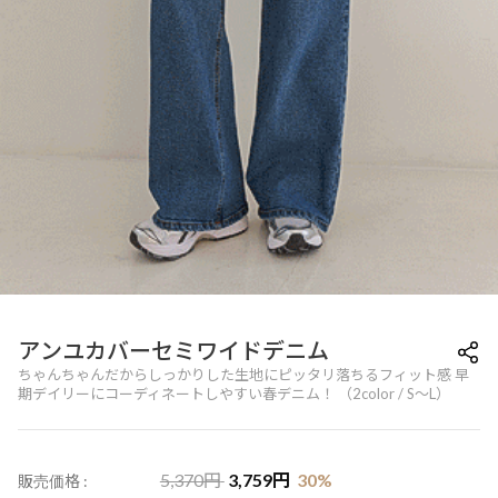
アンユカバーセミワイドデニム
ちゃんちゃんだからしっかりした生地にピッタリ落ちるフィット感 早
期デイリーにコーディネートしやすい春デニム！ （2color / S～L）
5,370
円
3,759
円
30
%
販売価格 :