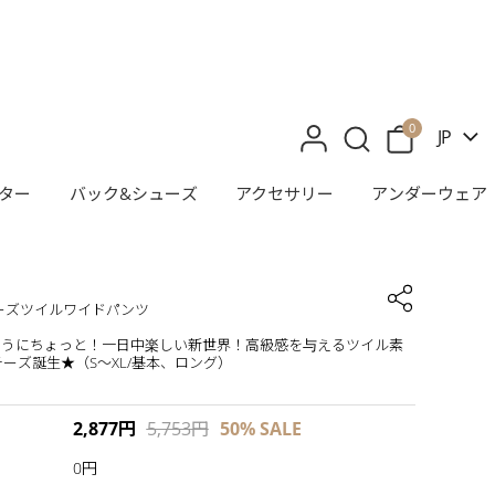
0
JP
ター
バック&シューズ
アクセサリー
アンダーウェア
]チーズツイルワイドパンツ
ようにちょっと！一日中楽しい新世界！高級感を与えるツイル素
チーズ誕生★（S～XL/基本、ロング）
2,877
円
5,753
円
50%
SALE
0円