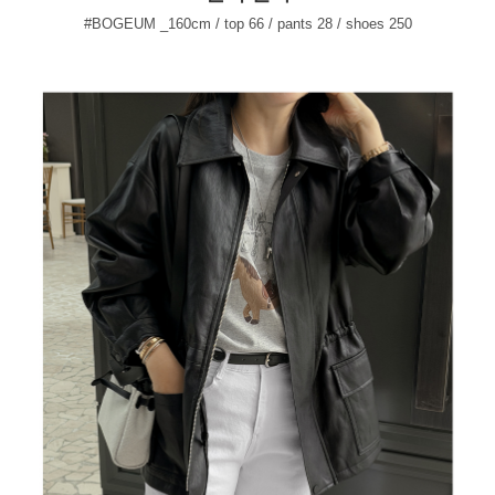
#BOGEUM _160cm / top 66 / pants 28 / shoes 250