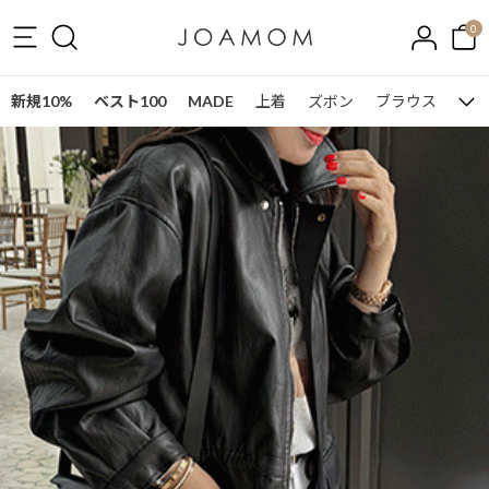
0
新規10%
ベスト100
MADE
上着
ズボン
ブラウス
ワン