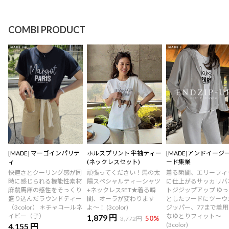
COMBI PRODUCT
[MADE] マーゴインパリテ
ホルスプリント 半袖ティー
[MADE]アンドイージ
ィ
(ネックレスセット)
ード集業
快適さとクーリング感が同
頑張ってください！馬の太
着る瞬間、エリーフィ
時に感じられる機能性素材
陽スペシャルティーシャツ
に仕上がるサッカリバ
麻農馬庫の感性をそっくり
+ネックレスSET★着る瞬
トジジップアップ ゆ
盛り込んだラウンドティー
間、オーラが変わります
としたフードにツーウ
（3color） ＊チャコールネ
よ〜！ (3color)
ジッパー、77まで着
イビー（子）
なゆとりフィット～
1,879 円
50
%
3,772円
(3color)
4,155 円