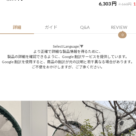
6,303 円
1
7,160円
詳細
ガイド
Q&A
REVIEW
0
Select Language
▼
より正確で詳細な製品情報を得るために、
製品の詳細を確認できるように、Google 翻訳サービスを提供しています。
Google 翻訳を使用すると、商品の翻訳が元の説明と若干異なる場合があります。
ご不便をおかけしますが、ご了承ください。