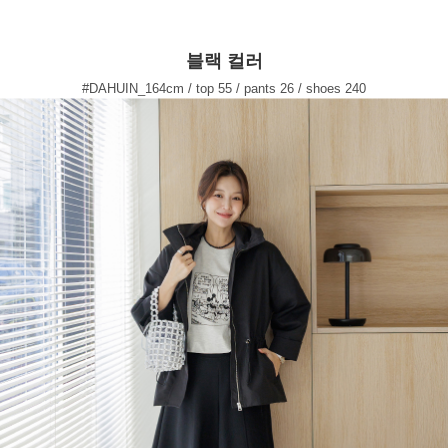
블랙 컬러
#DAHUIN_164cm / top 55 / pants 26 / shoes 240