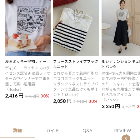
漫画ミッキー半袖ティー
ブリーズストライプブック
ルシアテンションキュ
ルニット
トパンツ
ディズニーライセンスのラ
イセンス認証★ 単品orアウ
これから夏まで着用可能な
弾性+復元力を同時に
ターの中インナーで四季を
ゴスゴスブックルニット、
た生地で一日中快適に
通して高い活用度
クラシックなストライプパ
ェミニンなムードを活
（4color）
ターンで単品だけでもポイ
ながらも実用性まで手
ント！ (3color)
れられるアイテム
2,416 円
30
%
3,452円
（2color）
2,058 円
30
%
2,941円
3,350 円
3
4,795円
詳細
ガイド
Q&A
REVIEW
0