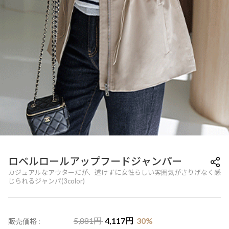
ロベルロールアップフードジャンパー
カジュアルなアウターだが、透けずに女性らしい雰囲気がさりげなく感
じられるジャンパ(3color)
5,881
円
4,117
円
30
%
販売価格 :