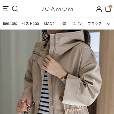
0
新規10%
ベスト100
MADE
上着
ズボン
ブラウス
ワン