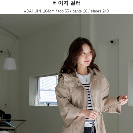
베이지 컬러
#DAHUIN_164cm / top 55 / pants 26 / shoes 240