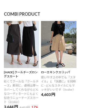
COMBI PRODUCT
[MADE] クールチーズロン
ローエキンクスリッパ
グスカート
使いやすさの中でも「スタ
軽くてクールな「クールチ
イル」と「快適に」を同時
ーズ」素材に、虐殺は芽～
に - どんなスタイルにもマ
カバーしてくれながらどん
ッチがいいです（5color）
なコーディネートにもよく
4,603 円
似合うニューチーズスカー
ト（2color）
3,644 円
17
%
4,411円