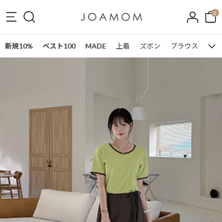
0
新規10%
ベスト100
MADE
上着
ズボン
ブラウス
ワン