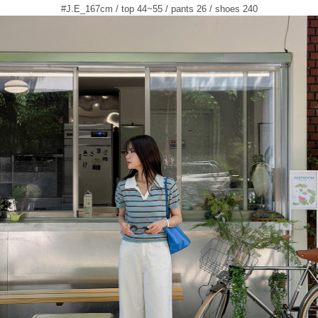
#J.E_167cm / top 44~55 / pants 26 / shoes 240