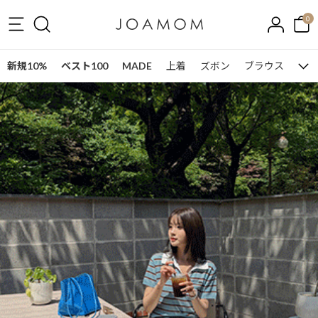
0
新規10%
ベスト100
MADE
上着
ズボン
ブラウス
ワン