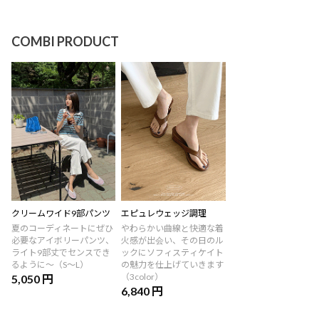
COMBI PRODUCT
クリームワイド9部パンツ
エピュレウェッジ調理
夏のコーディネートにぜひ
やわらかい曲線と快適な着
必要なアイボリーパンツ、
火感が出会い、その日のル
ライト9部丈でセンスでき
ックにソフィスティケイト
るように〜（S〜L）
の魅力を仕上げていきます
（3color）
5,050 円
6,840 円