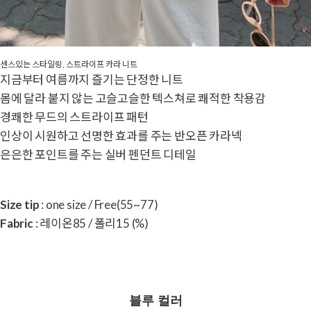
센스있는 스타일링, 스트라이프 카라 니트
지금부터 여름까지 즐기는 단정한 니트
몸에 달라 붙지 않는 고슬고슬한 텍스쳐로 쾌적한 착용감
경쾌한 무드의 스트라이프 패턴
인상이 시원하고 선명한 효과를 주는 반오픈 카라넥
은은한 포인트를 주는 실버 펜던트 디테일
Size tip
: one size / Free(55~77)
Fabric
: 레이온85 / 폴리15 (%)
블루 컬러