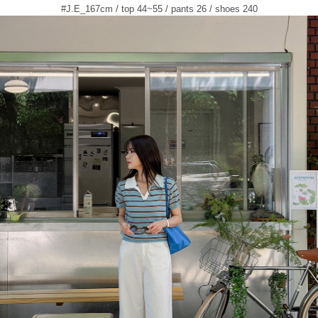
#J.E_167cm / top 44~55 / pants 26 / shoes 240