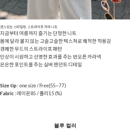
센스있는 스타일링, 스트라이프 카라 니트
지금부터 여름까지 즐기는 단정한 니트
몸에 달라 붙지 않는 고슬고슬한 텍스쳐로 쾌적한 착용감
경쾌한 무드의 스트라이프 패턴
인상이 시원하고 선명한 효과를 주는 반오픈 카라넥
은은한 포인트를 주는 실버 펜던트 디테일
Size tip
: one size / Free(55~77)
Fabric
: 레이온85 / 폴리15 (%)
블루 컬러