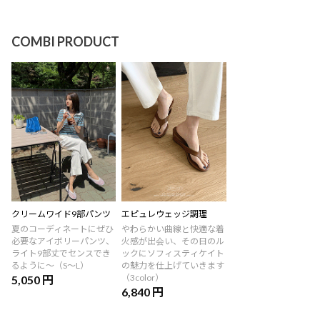
COMBI PRODUCT
クリームワイド9部パンツ
エピュレウェッジ調理
夏のコーディネートにぜひ
やわらかい曲線と快適な着
必要なアイボリーパンツ、
火感が出会い、その日のル
ライト9部丈でセンスでき
ックにソフィスティケイト
るように〜（S〜L）
の魅力を仕上げていきます
（3color）
5,050 円
6,840 円