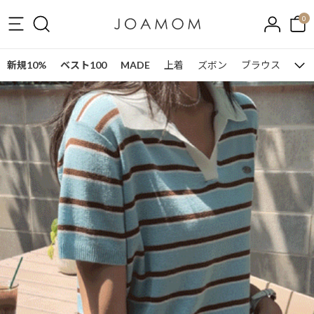
0
新規10%
ベスト100
MADE
上着
ズボン
ブラウス
ワン