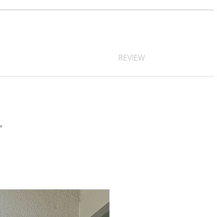
REVIEW
す。