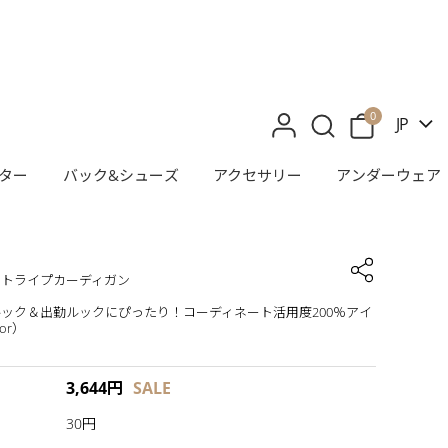
0
JP
ター
バック&シューズ
アクセサリー
アンダーウェア
ストライプカーディガン
ック＆出勤ルックにぴったり！コーディネート活用度200％アイ
or）
3,644
円
SALE
30円