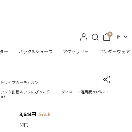
0
JP
ター
バック&シューズ
アクセサリー
アンダーウェア
ストライプカーディガン
ック＆出勤ルックにぴったり！コーディネート活用度200％アイ
or）
3,644
円
SALE
30円