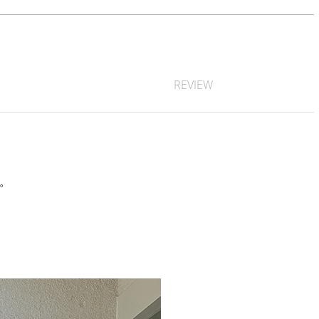
REVIEW
す。