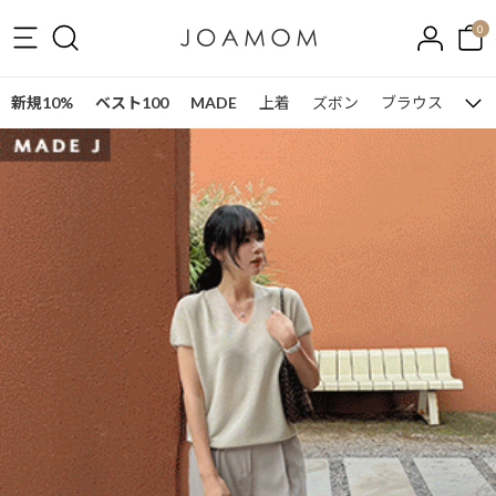
0
新規10%
ベスト100
MADE
上着
ズボン
ブラウス
ワン