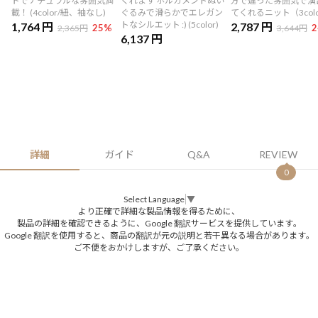
ドでナチュラルな雰囲気満
くれます ホルガメントぬい
方で違った雰囲気で演
載！ (4color/紐、袖なし)
ぐるみで滑らかでエレガン
てくれるニット（3col
トなシルエット :) (5color)
1,764 円
2,787 円
25
%
2
2,365円
3,644円
6,137 円
詳細
ガイド
Q&A
REVIEW
0
Select Language
▼
より正確で詳細な製品情報を得るために、
製品の詳細を確認できるように、Google 翻訳サービスを提供しています。
Google 翻訳を使用すると、商品の翻訳が元の説明と若干異なる場合があります。
ご不便をおかけしますが、ご了承ください。