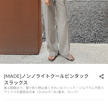
[MADE]ノンノライトクールピンタック
スラックス
着る瞬間楽で、鏡で見た時は長くきれいなフィット！ジョアマム代表ス
ラックスの夏版発売★（3color/S～XL/基本、ロング）