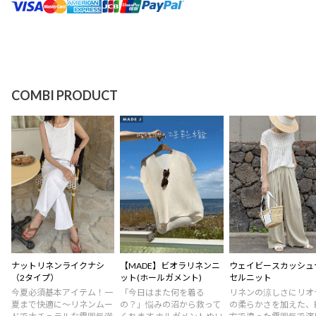
COMBI PRODUCT
ナットリネンライクナシ
【MADE】ビオラリネンニ
ウェイビースカッシュ
（2タイプ）
ット(ホールガメント)
セルニット
今夏必須基本アイテム！一
「今日はまた何を着る
リネンの涼しさにリオ
夏まで快適に～リネンムー
の？」悩みの沼から救って
の柔らかさを加えた、