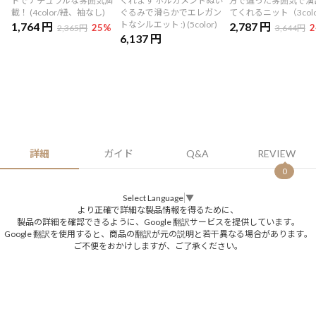
ドでナチュラルな雰囲気満
くれます ホルガメントぬい
方で違った雰囲気で演
載！ (4color/紐、袖なし)
ぐるみで滑らかでエレガン
てくれるニット（3col
トなシルエット :) (5color)
1,764 円
2,787 円
25
%
2
2,365円
3,644円
6,137 円
詳細
ガイド
Q&A
REVIEW
0
Select Language
▼
より正確で詳細な製品情報を得るために、
製品の詳細を確認できるように、Google 翻訳サービスを提供しています。
Google 翻訳を使用すると、商品の翻訳が元の説明と若干異なる場合があります。
ご不便をおかけしますが、ご了承ください。