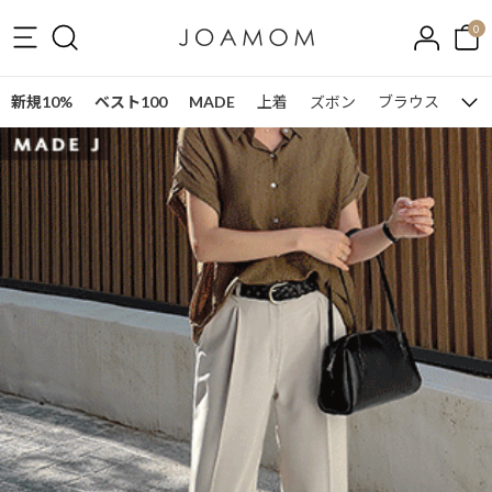
0
新規10%
ベスト100
MADE
上着
ズボン
ブラウス
ワン