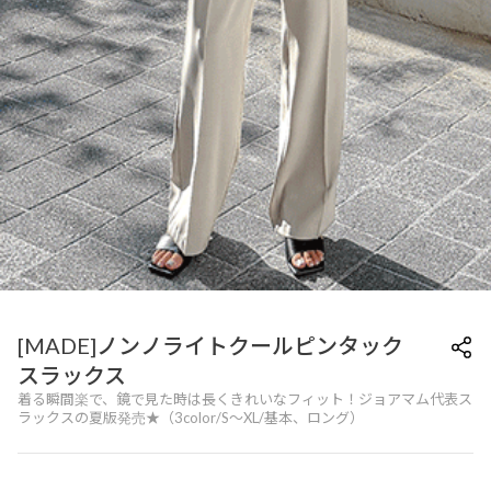
[MADE]ノンノライトクールピンタック
スラックス
着る瞬間楽で、鏡で見た時は長くきれいなフィット！ジョアマム代表ス
ラックスの夏版発売★（3color/S～XL/基本、ロング）