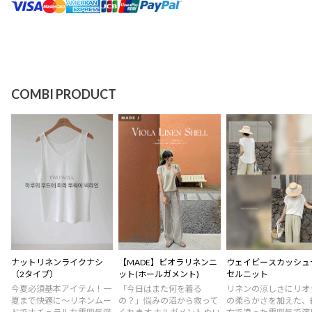
COMBI PRODUCT
ナットリネンライクナシ
【MADE】ビオラリネンニ
ウェイビースカッシュ
（2タイプ）
ット(ホールガメント)
セルニット
今夏必須基本アイテム！一
「今日はまた何を着る
リネンの涼しさにリオ
夏まで快適に～リネンムー
の？」悩みの沼から救って
の柔らかさを加えた、