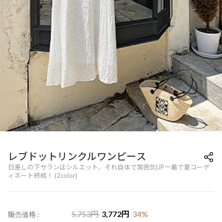
レブドットリンクルワンピース
日差しの下サランはシルエット、それ自体で雰囲気UP一着で夏コーデ
ィネート終結！ (2color)
5,753
円
3,772
円
34
%
販売価格 :