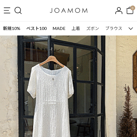
0
新規10%
ベスト100
MADE
上着
ズボン
ブラウス
ワン