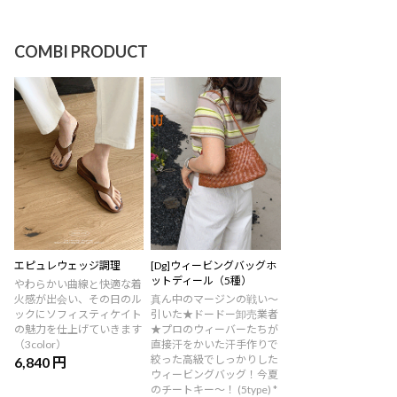
COMBI PRODUCT
エピュレウェッジ調理
[Dg]ウィービングバッグホ
ットディール（5種）
やわらかい曲線と快適な着
火感が出会い、その日のル
真ん中のマージンの戦い〜
ックにソフィスティケイト
引いた★ドードー卸売業者
の魅力を仕上げていきます
★プロのウィーバーたちが
（3color）
直接汗をかいた汗手作りで
絞った高級でしっかりした
6,840 円
ウィービングバッグ！今夏
のチートキー〜！ (5type) *