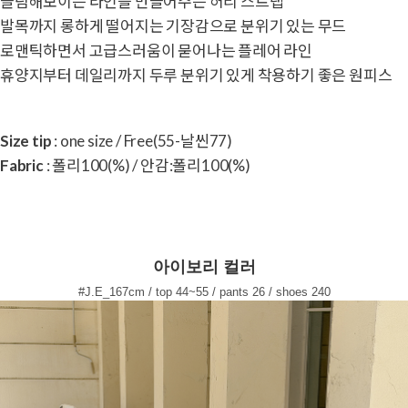
슬림해보이는 라인을 만들어주는 허리 스트랩
발목까지 롱하게 떨어지는 기장감으로 분위기 있는 무드
로맨틱하면서 고급스러움이 묻어나는 플레어 라인
휴양지부터 데일리까지 두루 분위기 있게 착용하기 좋은 원피스
Size tip
: one size / Free(55-날씬77)
Fabric
: 폴리100(%) / 안감:폴리100(%)
아이보리 컬러
#J.E_167cm / top 44~55 / pants 26 / shoes 240