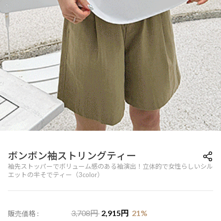
ボンボン袖ストリングティー
袖先ストッパーでボリューム感のある袖演出！立体的で女性らしいシル
エットの半そでティー（3color）
3,708
円
2,915
円
21
%
販売価格 :