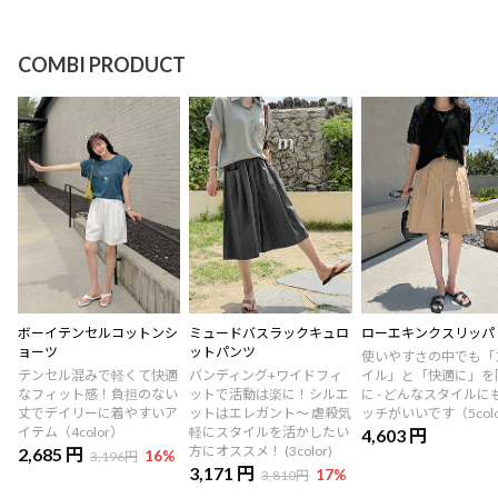
COMBI PRODUCT
ボーイテンセルコットンシ
ミュードバスラックキュロ
ローエキンクスリッパ
ョーツ
ットパンツ
使いやすさの中でも「
テンセル混みで軽くて快適
バンディング+ワイドフィ
イル」と「快適に」を
なフィット感！負担のない
ットで活動は楽に！シルエ
に - どんなスタイルに
丈でデイリーに着やすいア
ットはエレガント～ 虐殺気
ッチがいいです（5col
イテム（4color）
軽にスタイルを活かしたい
4,603 円
方にオススメ！ (3color)
2,685 円
16
%
3,196円
3,171 円
17
%
3,810円