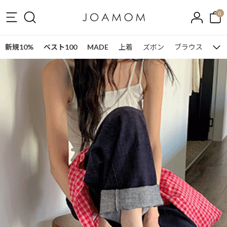
0
新規10%
ベスト100
MADE
上着
ズボン
ブラウス
ワン