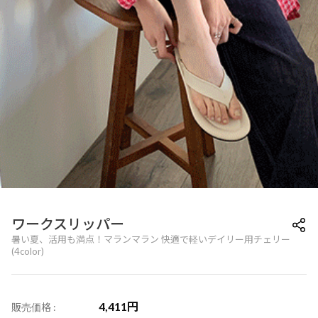
ワークスリッパー
暑い夏、活用も満点！マランマラン 快適で軽いデイリー用チェリー
(4color)
4,411
円
販売価格 :