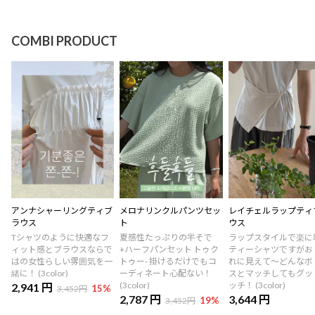
COMBI PRODUCT
アンナシャーリングティブ
メロナリンクルパンツセッ
レイチェルラップティ
ラウス
ト
ウス
Tシャツのように快適なフ
夏感性たっぷりの半そで
ラップスタイルで楽に
ィット感とブラウスならで
+ハーフパンセット トゥク
ティーシャツですがお
はの女性らしい雰囲気を一
トゥー- 掛けるだけでもコ
れに見えて～どんなボ
緒に！ (3color)
ーディネート心配ない！
スとマッチしてもグッ
(3color)
ッチ！ (3color)
2,941 円
15
%
3,452円
2,787 円
3,644 円
19
%
3,452円