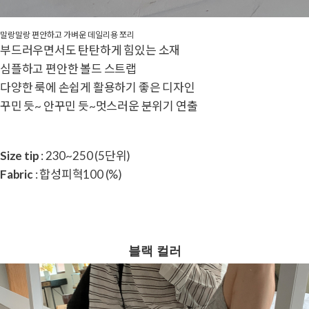
말랑말랑 편안하고 가벼운 데일리용 쪼리
부드러우면서도 탄탄하게 힘있는 소재
심플하고 편안한 볼드 스트랩
다양한 룩에 손쉽게 활용하기 좋은 디자인
꾸민 듯~ 안꾸민 듯~멋스러운 분위기 연출
Size tip
: 230~250 (5단위)
Fabric
: 합성피혁100 (%)
블랙 컬러