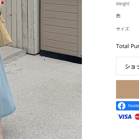
Weight
:
色
:
サイズ
:
Total Pu
ショ
Face