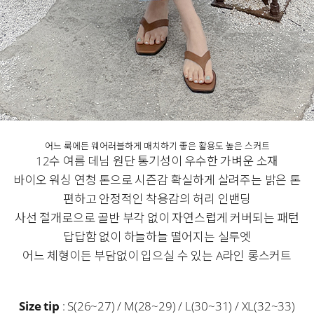
어느 룩에든 웨어러블하게 매치하기 좋은 활용도 높은 스커트
12수 여름 데님 원단 통기성이 우수한 가벼운 소재
바이오 워싱 연청 톤으로 시즌감 확실하게 살려주는 밝은 톤
편하고 안정적인 착용감의 허리 인밴딩
사선 절개로으로 골반 부각 없이 자연스럽게 커버되는 패턴
답답함 없이 하늘하늘 떨어지는 실루엣
어느 체형이든 부담없이 입으실 수 있는 A라인 롱스커트
Size tip
: S(26~27) / M(28~29) / L(30~31) / XL(32~33)