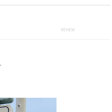
REVIEW
す。