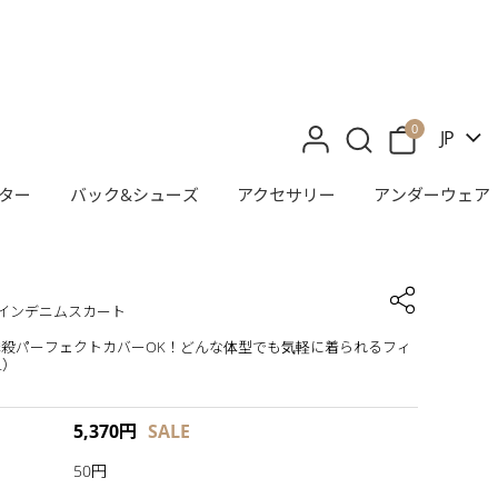
0
JP
ター
バック&シューズ
アクセサリー
アンダーウェア
インデニムスカート
殺パーフェクトカバーOK！どんな体型でも気軽に着られるフィ
L）
5,370
円
SALE
50円