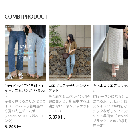
COMBI PRODUCT
[MADE]ヘイデイ日付フィ
ロエブステッチリネンジャ
キネルスクエアスリッ
ットデニムパンツ（+夏ve
ケット
ル
r）
軽く着ても上体ラインが綺
S/Sシーズンになると
足長く見えるスリムセミワ
麗に見える、所蔵中する理
訪れるムールヒル！様
イド！ Cool～な着用感の
由がないリネンジャケット
スタイリングが可能な
今夏の人生デニム♥
(3color)
シックながらソフィス
(2color / S～XXL / 基本、ロ
ケイト雰囲気（3color）
5,370 円
ング)
ブラック、240 7/6(月)
庫予定*
5,945 円