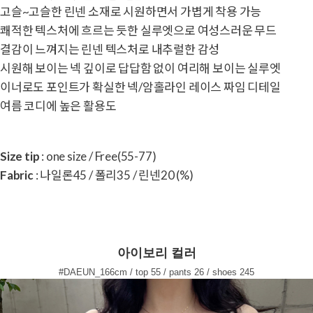
고슬~고슬한 린넨 소재로 시원하면서 가볍게 착용 가능
쾌적한 텍스처에 흐르는 듯한 실루엣으로 여성스러운 무드
결감이 느껴지는 린넨 텍스처로 내추럴한 감성
시원해 보이는 넥 깊이로 답답함 없이 여리해 보이는 실루엣
이너로도 포인트가 확실한 넥/암홀라인 레이스 짜임 디테일
여름 코디에 높은 활용도
Size tip
: one size / Free(55-77)
Fabric
: 나일론45 / 폴리35 / 린넨20 (%)
아이보리 컬러
#DAEUN_166cm / top 55 / pants 26 / shoes 245