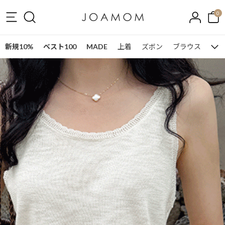
0
新規10%
ベスト100
MADE
上着
ズボン
ブラウス
ワン