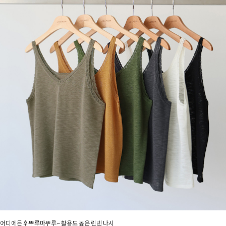
어디에든 휘뚜루마뚜루~ 활용도 높은 린넨 나시