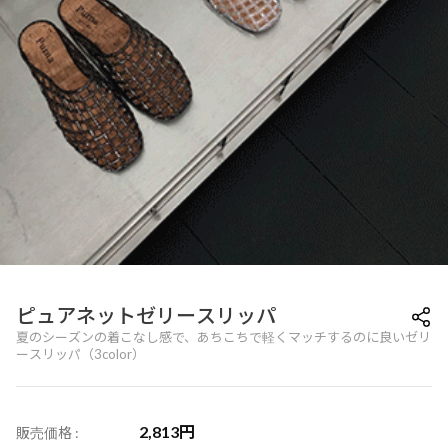
ピュアネットゼリースリッパ
夏のシーズンの着こなし感で、あちこちで軽くマッチするのに良いゼリ
ースリッパ（3color）
2,813
円
販売価格 :