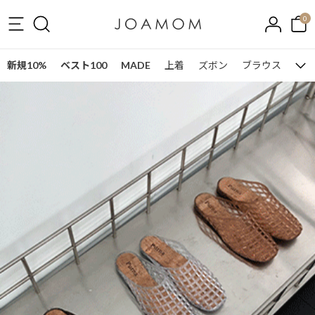
0
新規10%
ベスト100
MADE
上着
ズボン
ブラウス
ワン