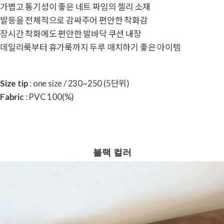
가볍고 통기성이 좋은 네트 짜임의 젤리 소재
발등을 전체적으로 감싸주어 편안한 착화감
장시간 착화에도 편안한 발바닥 쿠션 내장
데일리룩부터 휴가룩까지 두루 매치하기 좋은 아이템
Size tip
: one size / 230~250 (5단위)
Fabric
: PVC 100(%)
블랙 컬러