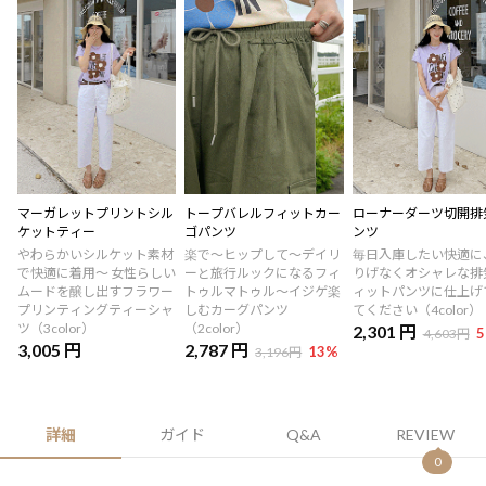
マーガレットプリントシル
トープバレルフィットカー
ローナーダーツ切開排
ケットティー
ゴパンツ
ンツ
やわらかいシルケット素材
楽で〜ヒップして〜デイリ
毎日入庫したい快適に
で快適に着用～ 女性らしい
ーと旅行ルックになるフィ
りげなくオシャレな排
ムードを醸し出すフラワー
トゥルマトゥル〜イジゲ楽
ィットパンツに仕上げ
プリンティングティーシャ
しむカーグパンツ
てください（4color）
ツ（3color）
（2color）
2,301 円
5
4,603円
3,005 円
2,787 円
13
%
3,196円
詳細
ガイド
Q&A
REVIEW
0