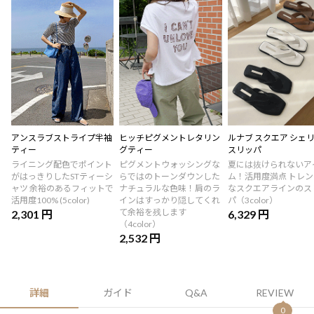
アンスラブストライプ半袖
ヒッチピグメントレタリン
ルナブ スクエア シェ
ティー
グティー
スリッパ
ライニング配色でポイント
ピグメントウォッシングな
夏には抜けられないア
がはっきりしたSTティーシ
らではのトーンダウンした
ム！活用度満点 トレン
ャツ 余裕のあるフィットで
ナチュラルな色味！肩のラ
なスクエアラインのス
活用度100% (5color)
インはすっかり隠してくれ
パ（3color）
て余裕を残します
2,301 円
6,329 円
（4color）
2,532 円
詳細
ガイド
Q&A
REVIEW
0