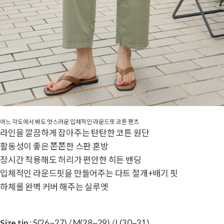
어느 각도에서 봐도 멋스러운 입체적인 라운드핏 코튼 팬츠
라인을 깔끔하게 잡아주는 탄탄한 코튼 원단
활동성이 좋은 쫀쫀한 스판 혼방
장시간 착용해도 허리가 편안한 히든 밴딩
입체적인 라운드핏을 만들어주는 다트 절개+배기 핏
하체를 완벽 커버 해주는 실루엣
Size tip
: S(26~27) / M(28~29) / L(30~31)