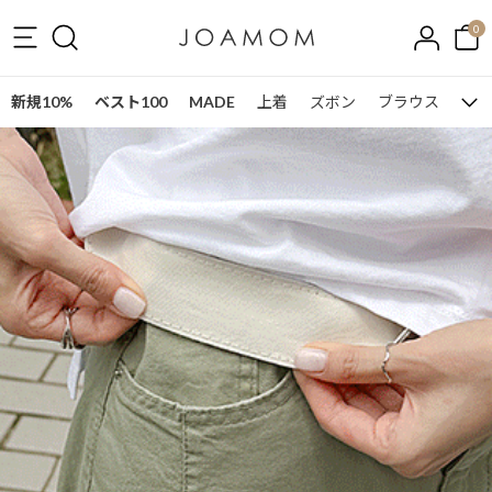
0
新規10%
ベスト100
MADE
上着
ズボン
ブラウス
ワン