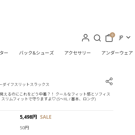
0
JP
ター
バック&シューズ
アクセサリー
アンダーウェア
] カーダイフスリットスラックス
けて見えるのにこれをどう中着？！ クールなフィット感とソフィス
スリムフィットで守りますよ♡ (S～XL / 基本、ロング)
5,498
円
SALE
50円