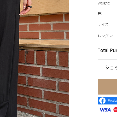
Weight
:
色
:
サイズ
:
レングス
:
Total Pu
ショ
Face