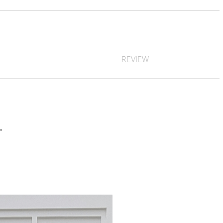
REVIEW
す。