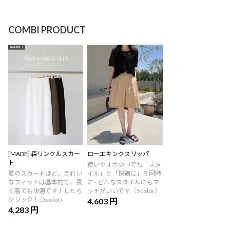
COMBI PRODUCT
[MADE] 森リンクルスカー
ローエキンクスリッパ
ト
使いやすさの中でも「スタ
夏のスカートほど、きれい
イル」と「快適に」を同時
なフィットは基本的で、長
に - どんなスタイルにもマ
く着ても快適です！したら
ッチがいいです（5color）
クリック！ (3color)
4,603 円
4,283 円