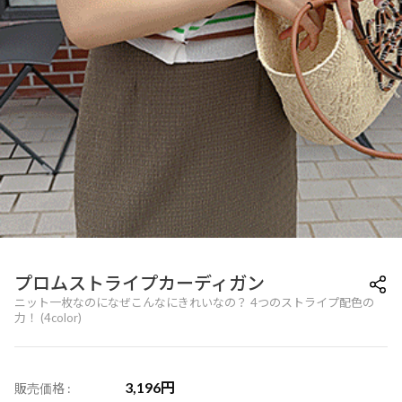
プロムストライプカーディガン
ニット一枚なのになぜこんなにきれいなの？ 4つのストライプ配色の
力！ (4color)
3,196
円
販売価格 :