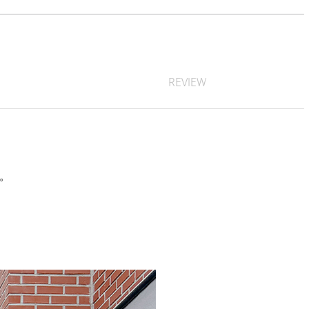
REVIEW
す。