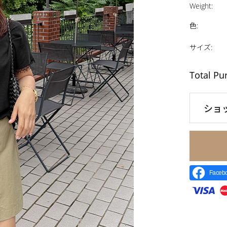
Weight
:
色
:
サイズ
:
Total Pu
ショ
Face