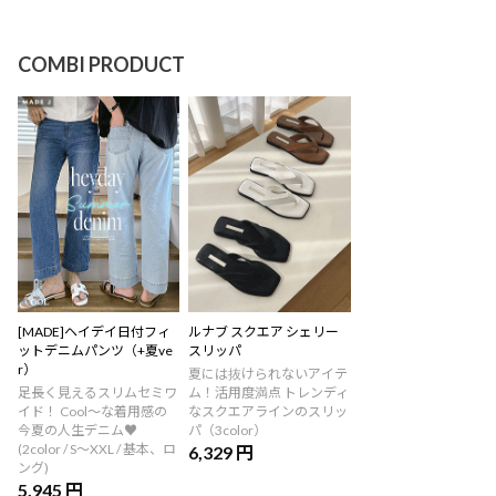
COMBI PRODUCT
[MADE]ヘイデイ日付フィ
ルナブ スクエア シェリー
ットデニムパンツ（+夏ve
スリッパ
r）
夏には抜けられないアイテ
足長く見えるスリムセミワ
ム！活用度満点 トレンディ
イド！ Cool～な着用感の
なスクエアラインのスリッ
今夏の人生デニム♥
パ（3color）
(2color / S～XXL / 基本、ロ
6,329 円
ング)
5,945 円