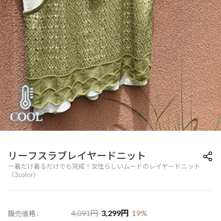
リーフスラブレイヤードニット
一着だけ着るだけでも完成！女性らしいムードのレイヤードニット
（3color）
4,091
円
3,299
円
19
%
販売価格 :