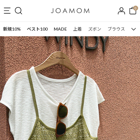
0
新規10%
ベスト100
MADE
上着
ズボン
ブラウス
ワン