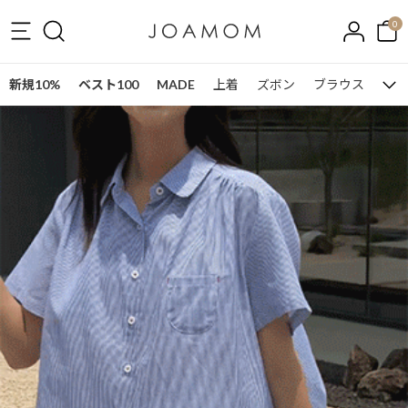
0
新規10%
ベスト100
MADE
上着
ズボン
ブラウス
ワン