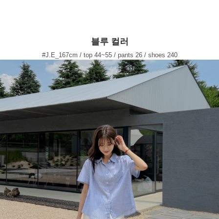
블루 컬러
#J.E_167cm / top 44~55 / pants 26 / shoes 240