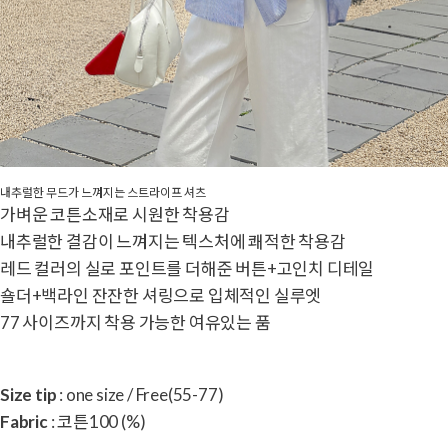
내추럴한 무드가 느껴지는 스트라이프 셔츠
가벼운 코튼소재로 시원한 착용감
내추럴한 결감이 느껴지는 텍스처에 쾌적한 착용감
레드 컬러의 실로 포인트를 더해준 버튼+고인치 디테일
숄더+백라인 잔잔한 셔링으로 입체적인 실루엣
77 사이즈까지 착용 가능한 여유있는 품
Size tip
: one size / Free(55-77)
Fabric
: 코튼100 (%)