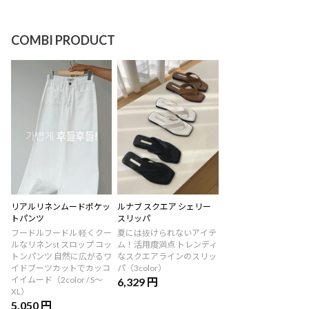
COMBI PRODUCT
リアルリネンムードポケッ
ルナブ スクエア シェリー
トパンツ
スリッパ
フードルフードル 軽くクー
夏には抜けられないアイテ
ルなリネンst スロップ コッ
ム！活用度満点 トレンディ
トンパンツ 自然に広がるワ
なスクエアラインのスリッ
イドブーツカットでカッコ
パ（3color）
イイムード（2color / S～
6,329 円
XL）
5,050 円