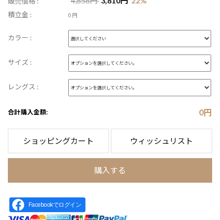
4,858
円
3,810
円
22
%
販売価格 :
積立金 :
0 円
カラー :
サイズ :
レングス :
0
円
合計購入金額:
ショッピングカート
ウィッシュリスト
購入する
Facebookでログイン