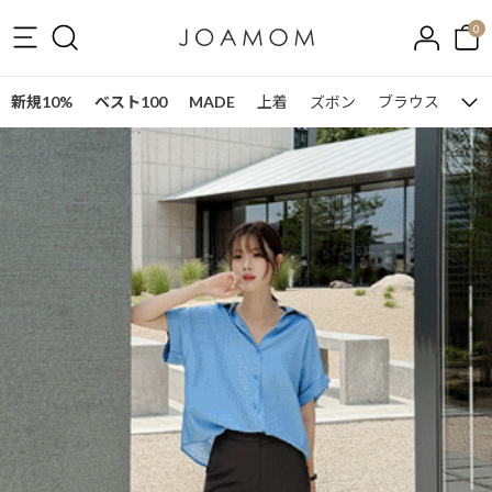
0
新規10%
ベスト100
MADE
上着
ズボン
ブラウス
ワン