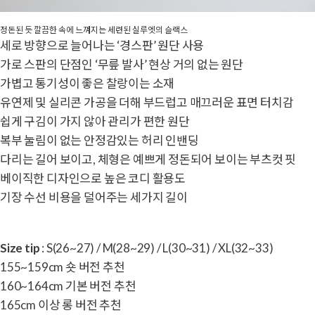
정돈된 듯 깔끔한 속에 느껴지는 세련된 실루엣의 슬랙스
세로 방향으로 늘어나는 ‘경스판’ 원단 사용
가로 스판의 단점인 ‘무릎 발사’ 현상 거의 없는 원단
가볍고 통기성이 좋은 찰랑이는 소재
유연제 및 실리콘 가공을 더해 부드럽고 매끄러운 표면 터치감
쉽게 구김이 가지 않아 관리가 편한 원단
복부 눌림이 없는 안정감있는 허리 인밴딩
다리는 길어 보이고, 체형은 예쁘게 정돈되어 보이는 부츠컷 핏
베이직한 디자인으로 높은 코디 활용도
기장 수선 비용을 덜어주는 세가지 길이
Size tip
: S(26~27) / M(28~29) / L(30~31) / XL(32~33)
155~159cm 숏 버전 추천
160~164cm 기본 버전 추천
165cm 이상 롱 버전 추천