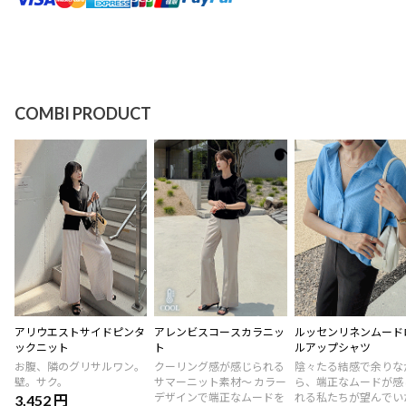
COMBI PRODUCT
アリウエストサイドピンタ
アレンビスコースカラニッ
ルッセンリネンムード
ックニット
ト
ルアップシャツ
お腹、隣のグリサルワン。
クーリング感が感じられる
陰々たる結感で余りな
壁。サク。
サマーニット素材～ カラー
ら、端正なムードが感
デザインで端正なムードを
れる私たちが望んでい
3,452 円