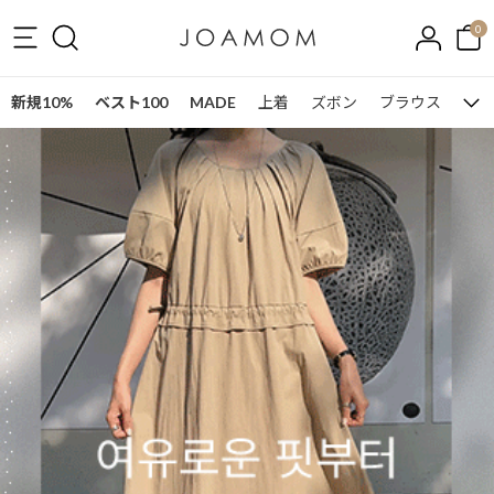
0
新規10%
ベスト100
MADE
上着
ズボン
ブラウス
ワン