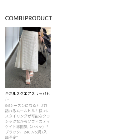
COMBI PRODUCT
キネルスクエアスリッパヒ
ル
S/Sシーズンになるとぜひ
訪れるムールヒル！様々に
スタイリングが可能なクラ
シックながらソフィスティ
ケイト雰囲気（3color） *
ブラック、240 7/6(月) 入
庫予定*