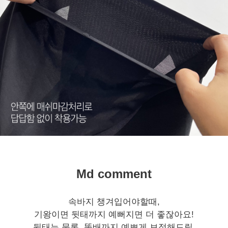
Md comment
속바지 챙겨입어야할때,
기왕이면 뒷태까지 예뻐지면 더 좋잖아요!
뒷태는 물론, 똥배까지 예쁘게 보정해드릴