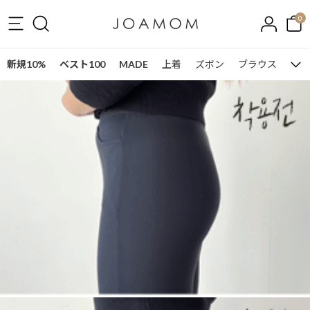
0
新規10%
ベスト100
MADE
上着
ズボン
ブラウス
ワン