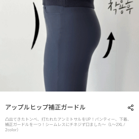
アップルヒップ補正ガードル
凸出てきたトンベ、打たれたアンミトサルをUP！パンティー、下着、
補正ガードルを一つ！シームレスにチネジず口ました〜（L〜2XL /
2color）