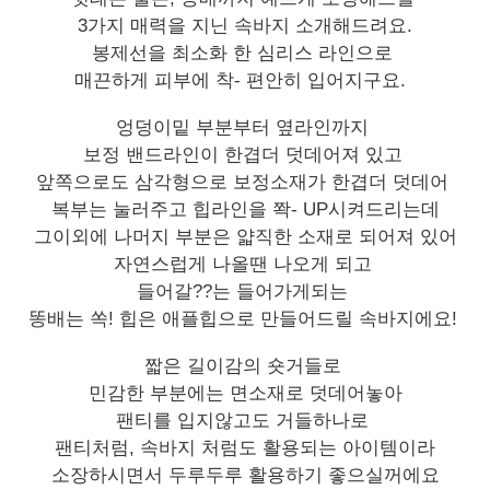
3가지 매력을 지닌 속바지 소개해드려요.
봉제선을 최소화 한 심리스 라인으로
매끈하게 피부에 착- 편안히 입어지구요.
엉덩이밑 부분부터 옆라인까지
보정 밴드라인이 한겹더 덧데어져 있고
앞쪽으로도 삼각형으로 보정소재가 한겹더 덧데어
복부는 눌러주고 힙라인을 쫙- UP시켜드리는데
그이외에 나머지 부분은 얇직한 소재로 되어져 있어
자연스럽게 나올땐 나오게 되고
들어갈??는 들어가게되는
똥배는 쏙! 힙은 애플힙으로 만들어드릴 속바지에요!
짧은 길이감의 숏거들로
민감한 부분에는 면소재로 덧데어놓아
팬티를 입지않고도 거들하나로
팬티처럼, 속바지 처럼도 활용되는 아이템이라
소장하시면서 두루두루 활용하기 좋으실꺼에요