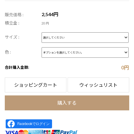
2,544
円
販売価格 :
積立金 :
20 円
サイズ :
色 :
0
円
合計購入金額:
ショッピングカート
ウィッシュリスト
購入する
Facebookでログイン