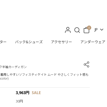
0
JP
ター
バック&シューズ
アクセサリー
アンダーウェア
ク半袖カーディガン
着用しやすいソフィスティケイト ムード やさしくフィット感も
olor)
3,963
円
SALE
30円