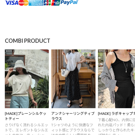
COMBI PRODUCT
[MADE]プレーンシルケッ
アンナシャーリングティブ
[MADE] ラポキャップ
トティー
ラウス
下着心配NO、内側に
さりげなく流れるシルエッ
Tシャツのように快適なフ
れた内蔵パッド！柔ら
トで、エレガントなシルエ
ィット感とブラウスならで
しっかりと作られたキ