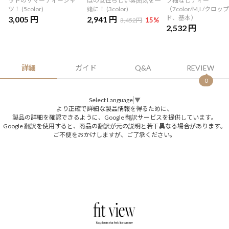
ットのサマーティーシャ
はの女性らしい雰囲気を一
プ袖なしティー
ツ！ (5color)
緒に！ (3color)
（7color/M,L/クロップ
ド、基本）
3,005 円
2,941 円
15
%
3,452円
2,532 円
詳細
ガイド
Q&A
REVIEW
0
Select Language
▼
より正確で詳細な製品情報を得るために、
製品の詳細を確認できるように、Google 翻訳サービスを提供しています。
Google 翻訳を使用すると、商品の翻訳が元の説明と若干異なる場合があります。
ご不便をおかけしますが、ご了承ください。