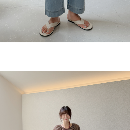
연청 컬러 / S 사이즈 /롱 기장
#DAEUN_166cm / top 55 / pants 26 / shoes 245