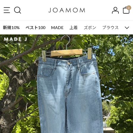
0
新規10%
ベスト100
MADE
上着
ズボン
ブラウス
ワン