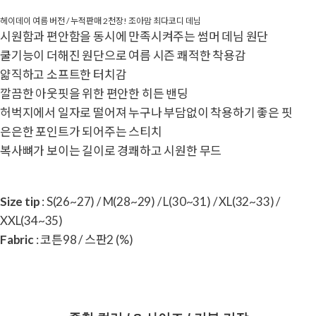
헤이데이 여름 버전 / 누적판매 2천장! 조아맘 최다코디 데님
시원함과 편안함을 동시에 만족시켜주는 썸머 데님 원단
쿨기능이 더해진 원단으로 여름 시즌 쾌적한 착용감
얇직하고 소프트한 터치감
깔끔한 아웃핏을 위한 편안한 히든 밴딩
허벅지에서 일자로 떨어져 누구나 부담없이 착용하기 좋은 핏
은은한 포인트가 되어주는 스티치
복사뼈가 보이는 길이로 경쾌하고 시원한 무드
Size tip
: S(26~27) / M(28~29) / L(30~31) / XL(32~33) /
XXL(34~35)
Fabric
: 코튼98 / 스판2 (%)