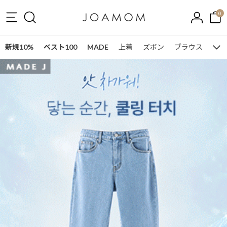
0
新規10%
ベスト100
MADE
上着
ズボン
ブラウス
ワン