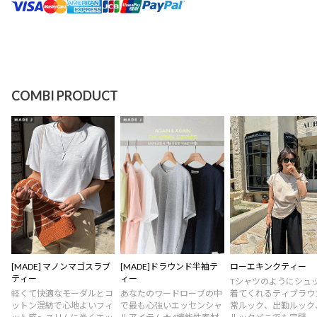
COMBI PRODUCT
[MADE] マノンマゴスラブ
[MADE]ドラウンド半袖テ
ローエキンクティー
ティー
ィー
Tシャツのようにシュ
軽くて快適なモーダルとコ
あなたのワードローブの中
着てくれるティブラウ
ットン混紡で心地よいフィ
で最も心強いエッセンシャ
常ルック、出勤ルック