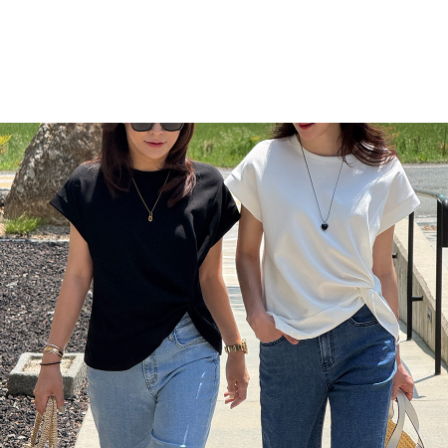
숨은 다리길이 +3cm 보장 해주는 부츠컷 데님
가볍고 유연한 소재의 신축성 좋은 원단
자외선 차단 효과가 있는 기능성 데님
쾌적하고 시원한 착용감을 주는 쿨링 소재
허리가 편안한 히든 밴딩
다리가 길어보이는 부츠컷 핏+높은 무릎 위치
Size tip
: S(26~27) / M(28~29) / L(30~31) / XL(32~33)/ 기본,
롱
Fabric
: 코튼97 / 스판3 (%)
연청 컬러/ M기본 / 진청 컬러/ S롱
#DAEUN(진청컬러)_166cm / top 55 / pants 26 / shoes 245
#BOGEUM(연청컬러)_160cm / top 66 / pants 28 / shoes 250