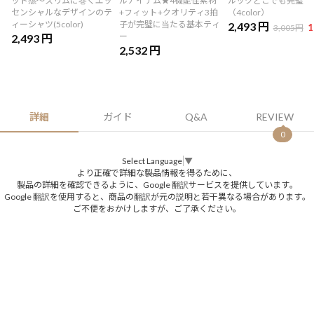
ット感～スリムに巻くエッ
ルアイテム★4機能性素材
ルックどこでも完璧
センシャルなデザインのテ
+フィット+クオリティ3拍
（4color）
ィーシャツ(5color)
子が完璧に当たる基本ティ
2,493 円
1
3,005円
ー
2,493 円
2,532 円
詳細
ガイド
Q&A
REVIEW
0
Select Language
▼
より正確で詳細な製品情報を得るために、
製品の詳細を確認できるように、Google 翻訳サービスを提供しています。
Google 翻訳を使用すると、商品の翻訳が元の説明と若干異なる場合があります。
ご不便をおかけしますが、ご了承ください。