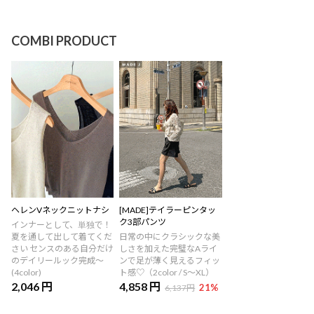
COMBI PRODUCT
ヘレンVネックニットナシ
[MADE]テイラーピンタッ
ク3部パンツ
インナーとして、単独で！
夏を通して出して着てくだ
日常の中にクラシックな美
さい センスのある自分だけ
しさを加えた完璧なAライ
のデイリールック完成～
ンで足が薄く見えるフィッ
(4color)
ト感♡（2color / S～XL）
2,046 円
4,858 円
21
%
6,137円