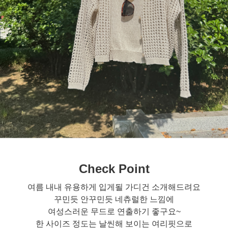
Check Point
여름 내내 유용하게 입게될 가디건 소개해드려요
꾸민듯 안꾸민듯 네츄럴한 느낌에
여성스러운 무드로 연출하기 좋구요~
한 사이즈 정도는 날씬해 보이는 여리핏으로