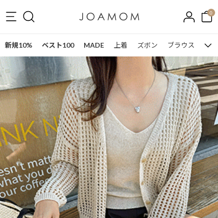
0
新規10%
ベスト100
MADE
上着
ズボン
ブラウス
ワン