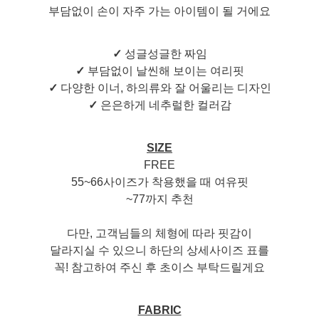
부담없이 손이 자주 가는 아이템이 될 거에요
✓
성글성글한 짜임
✓
부담없이 날씬해 보이는 여리핏
✓
다양한 이너, 하의류와 잘 어울리는 디자인
✓
은은하게 네추럴한 컬러감
SIZE
FREE
55~66사이즈가 착용했을 때 여유핏
~77까지 추천
다만, 고객님들의 체형에 따라 핏감이
달라지실 수 있으니 하단의 상세사이즈 표를
꼭! 참고하여 주신 후 초이스 부탁드릴게요
FABRIC