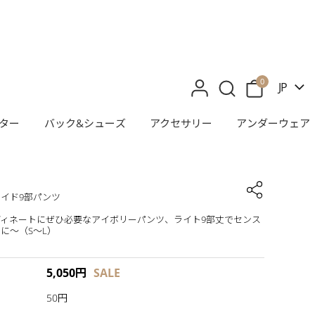
0
JP
ター
バック&シューズ
アクセサリー
アンダーウェア
イド9部パンツ
ィネートにぜひ必要なアイボリーパンツ、ライト9部丈でセンス
に〜（S〜L）
5,050
円
SALE
50円