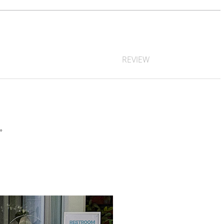
REVIEW
す。