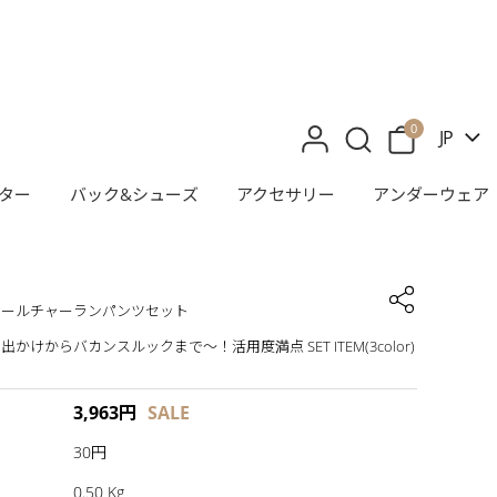
0
JP
ター
バック&シューズ
アクセサリー
アンダーウェア
クールチャーランパンツセット
かけからバカンスルックまで～！活用度満点 SET ITEM(3color)
3,963
円
SALE
30円
0.50 Kg