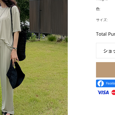
色
:
サイズ
:
Total Pu
ショ
Face