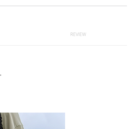
REVIEW
す。