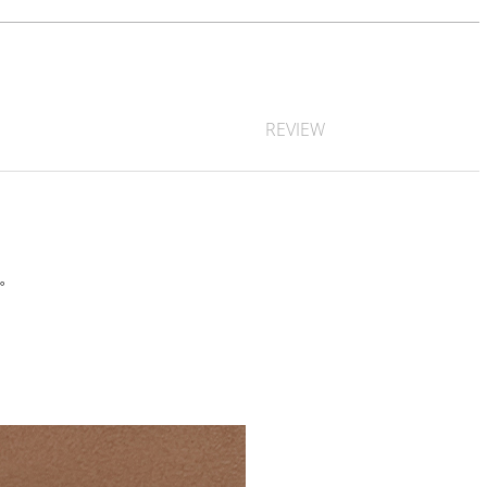
REVIEW
す。