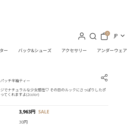
0
JP
ター
バック&シューズ
アクセサリー
アンダーウェア
ーパッチ半袖ティー
ジでナチュラルな少女感性♡ その日のルックにさっぱりしたポ
てくれますよ(2color)
3,963
円
SALE
30円